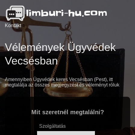
Kontakt
Vélemények Ügyvédek
Vecsésban
Amennyiben Ügyvédek keres Vecsésban (Pest), itt
megtalálja az összes megjegyzést és véleményt róluk
Mit szeretnél megtalálni?
Szolgáltatás