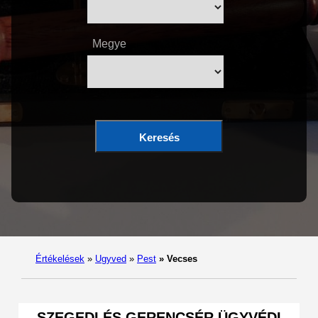
Megye
Keresés
Értékelések
»
Ugyved
»
Pest
»
Vecses
SZEGEDI ÉS GERENCSÉR ÜGYVÉDI