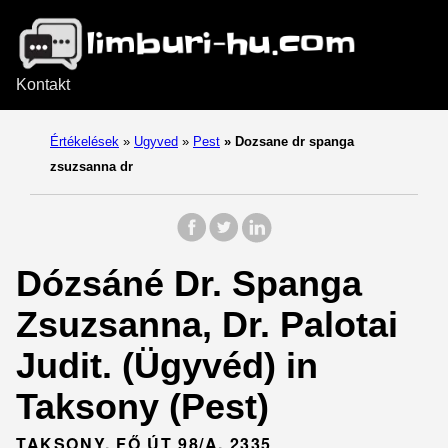
Kontakt
Értékelések
»
Ugyved
»
Pest
»
Dozsane dr spanga
zsuzsanna dr
Dózsáné Dr. Spanga
Zsuzsanna, Dr. Palotai
Judit. (Ügyvéd) in
Taksony (Pest)
TAKSONY, FŐ ÚT 98/A, 2335