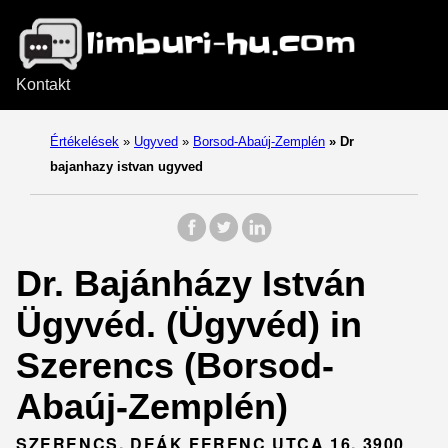
Kontakt
Értékelések
»
Ugyved
»
Borsod-Abaúj-Zemplén
»
Dr
bajanhazy istvan ugyved
Dr. Bajánházy István
Ügyvéd. (Ügyvéd) in
Szerencs (Borsod-
Abaúj-Zemplén)
SZERENCS, DEÁK FERENC UTCA 16, 3900