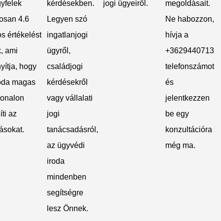
yfelek
kérdésekben.
jogi ügyeiről.
megoldásait.
osan 4.6
Legyen szó
Ne habozzon,
s értékelést
ingatlanjogi
hívja a
, ami
ügyről,
+3629440713
yítja, hogy
családjogi
telefonszámot
roda magas
kérdésekről
és
vonalon
vagy vállalati
jelentkezzen
íti az
jogi
be egy
ásokat.
tanácsadásról,
konzultációra
az ügyvédi
még ma.
iroda
mindenben
segítségre
lesz Önnek.