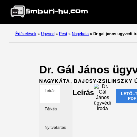
Értékelések
»
Ugyved
»
Pest
»
Nagykata
»
Dr gal janos ugyvedi i
Dr. Gál János ügyv
NAGYKÁTA, BAJCSY-ZSILINSZKY Ú
Leírás
Leírás
LETÖL
PDF
Térkép
Nyitvatartás