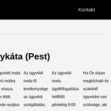
Kontakt
ykáta (Pest)
gyvédi iroda
Az ügyvédi
Az ügyvédi
Ha Ön olyan
zú múltra
iroda fő
iroda
megbízható és
t vissza,
tevékenysége
ügyfélfogadása
szakértő
r több
az ügyvédi
hétfőtől
ügyvédre van
ede nyújtva
szolgáltatás,
péntekig 8:00
szüksége, aki