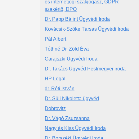
és internetjogi szakjogász, GDPR
szakértő, DPO
Dr. Papp Bálint Ügyvédi Iroda
Kovácsik-Szőke Társas Ügyvédi Iroda
Pál Albert
Tóthné Dr. Zöld Éva
Garajszki Ügyvédi Iroda
Dr. Takács Ügyvéd Pestmegyei iroda
HP Legal
dr. Réti István
Dr. Süli Nikoletta ügyvéd
Dobrovitz
Dr. Vágó Zsuzsanna
Nagy és Kiss Ügyvédi Iroda
Dr. Borszéki Ügyvédi Iroda