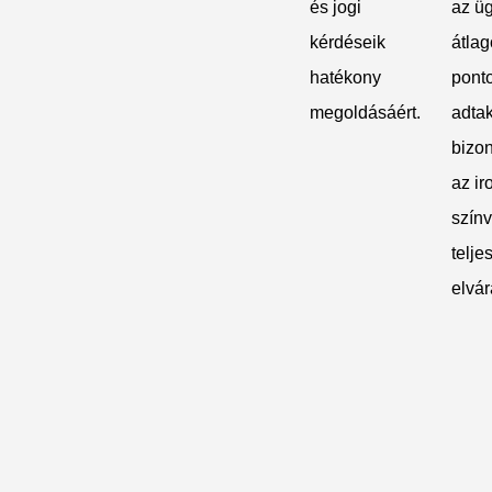
és jogi
az üg
kérdéseik
átlag
hatékony
ponto
megoldásáért.
adtak
bizon
az i
szín
teljes
elvár