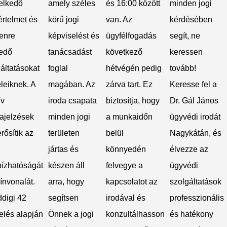
elkedő
amely széles
és 16:00 között
minden jogi
rtelmet és
körű jogi
van. Az
kérdésében
enre
képviselést és
ügyfélfogadás
segít, ne
jedő
tanácsadást
következő
keressen
áltatásokat
foglal
hétvégén pedig
tovább!
leiknek. A
magában. Az
zárva tart. Ez
Keresse fel a
ív
iroda csapata
biztosítja, hogy
Dr. Gál János
zajelzések
minden jogi
a munkaidőn
ügyvédi irodát
ősítik az
területen
belül
Nagykátán, és
jártas és
könnyedén
élvezze az
ízhatóságát
készen áll
felvegye a
ügyvédi
ínvonalát.
arra, hogy
kapcsolatot az
szolgáltatások
ddigi 42
segítsen
irodával és
professzionális
elés alapján
Önnek a jogi
konzultálhasson
és hatékony