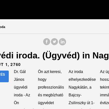
roda
édi iroda. (Ügyvéd) in Nag
T 1, 2760
Dr. Gál
Ön azt keresi,
Az iroda
Az ü
TÉS
János
hogy
elhelyezkedése
hoss
ügyvédi
professzionális
Nagykátán, a
tekin
iroda - Az
és megbízható
Bajcsy-
immá
Ön
ügyvédet
Zsilinszky út 1-
évtiz