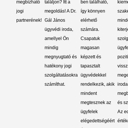
megbízható
találjon? Itt a
ben található,
kiem
jogi
megoldás! A Dr.
így könnyen
szaké
partnerének!
Gál János
elérhető
mind
ügyvédi iroda,
számára.
kiter
amellyel Ön
Csapatuk
szolg
mindig
magasan
ügyfe
megnyugtató és
képzett és
pozit
hatékony jogi
tapasztalt
viss
szolgáltatásokra
ügyvédekkel
meger
számíthat.
rendelkezik, akik
iroda
mindent
megb
megtesznek az
és sz
ügyfelek
Az e
elégedettségéért
érték