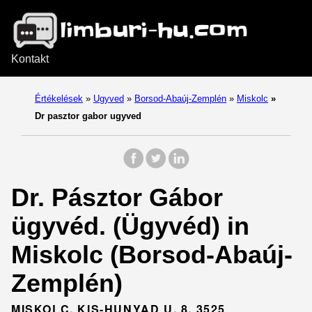
Kontakt
Értékelések
»
Ugyved
»
Borsod-Abaúj-Zemplén
»
Miskolc
»
Dr pasztor gabor ugyved
Dr. Pásztor Gábor
ügyvéd. (Ügyvéd) in
Miskolc (Borsod-Abaúj-
Zemplén)
MISKOLC, KIS-HUNYAD U. 8, 3525