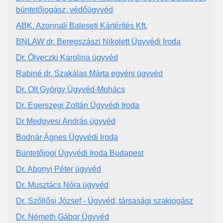
büntetőjogász, védőügyvéd
ABK. Azonnali Baleseti Kártérítés Kft.
BNLAW dr. Beregszászi Nikolett Ügyvédi Iroda
Dr. Ölveczki Karolina ügyvéd
Rabiné dr. Szakálas Márta egyéni ügyvéd
Dr. Olt György Ügyvéd-Mohács
Dr. Egerszegi Zoltán Ügyvédi Iroda
Dr Medgyesi András ügyvéd
Bodnár Ágnes Ügyvédi Iroda
Büntetőjogi Ügyvédi Iroda Budapest
Dr. Abonyi Péter ügyvéd
Dr. Musztács Nóra ügyvéd
Dr. Szőllősi József - Ügyvéd, társasági szakjogász
Dr. Németh Gábor Ügyvéd