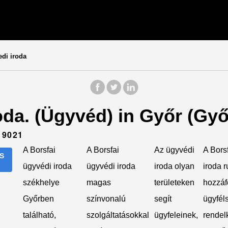
di iroda
roda. (Ügyvéd) in Győr (G
 9021
A Borsfai
A Borsfai
Az ügyvédi
A Bors
S
ügyvédi iroda
ügyvédi iroda
iroda olyan
iroda 
székhelye
magas
területeken
hozzáf
Győrben
színvonalú
segít
ügyféls
található,
szolgáltatásokkal
ügyfeleinek,
rendel