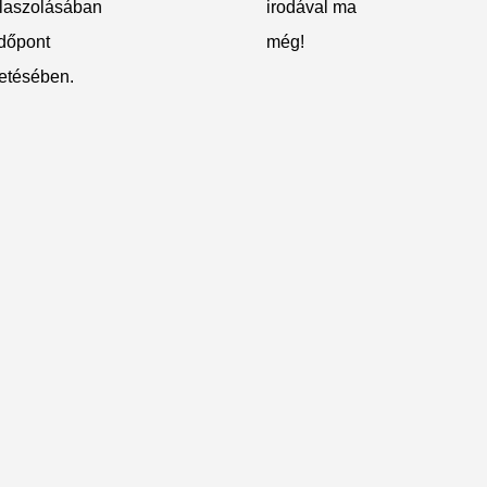
laszolásában
irodával ma
időpont
még!
etésében.