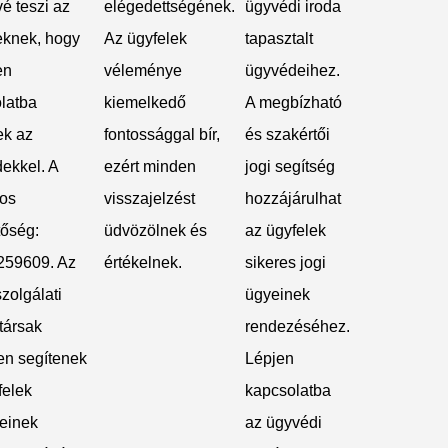
é teszi az
elégedettségének.
ügyvédi iroda
eknek, hogy
Az ügyfelek
tapasztalt
en
véleménye
ügyvédeihez.
latba
kiemelkedő
A megbízható
ek az
fontossággal bír,
és szakértői
ekkel. A
ezért minden
jogi segítség
nos
visszajelzést
hozzájárulhat
tőség:
üdvözölnek és
az ügyfelek
259609. Az
értékelnek.
sikeres jogi
zolgálati
ügyeinek
társak
rendezéséhez.
en segítenek
Lépjen
felek
kapcsolatba
einek
az ügyvédi