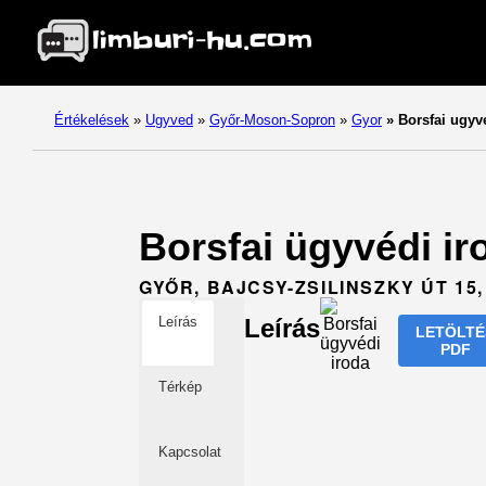
Értékelések
»
Ugyved
»
Győr-Moson-Sopron
»
Gyor
»
Borsfai ugyve
Borsfai ügyvédi i
GYŐR, BAJCSY-ZSILINSZKY ÚT 15,
Leírás
Leírás
LETÖLTÉ
PDF
Térkép
Kapcsolat