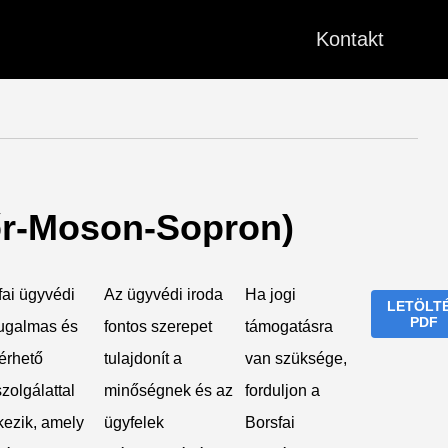
Kontakt
yőr-Moson-Sopron)
fai ügyvédi
Az ügyvédi iroda
Ha jogi
LETÖLT
PDF
rugalmas és
fontos szerepet
támogatásra
érhető
tulajdonít a
van szüksége,
zolgálattal
minőségnek és az
forduljon a
kezik, amely
ügyfelek
Borsfai