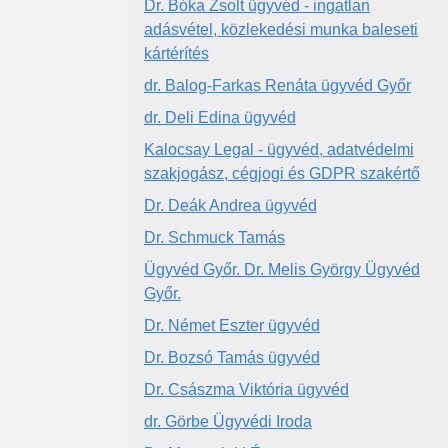
Dr. Bóka Zsolt ügyvéd - ingatlan
adásvétel, közlekedési munka baleseti
kártérítés
dr. Balog-Farkas Renáta ügyvéd Győr
dr. Deli Edina ügyvéd
Kalocsay Legal - ügyvéd, adatvédelmi
szakjogász, cégjogi és GDPR szakértő
Dr. Deák Andrea ügyvéd
Dr. Schmuck Tamás
Ügyvéd Győr. Dr. Melis György Ügyvéd
Győr.
Dr. Német Eszter ügyvéd
Dr. Bozsó Tamás ügyvéd
Dr. Császma Viktória ügyvéd
dr. Görbe Ügyvédi Iroda