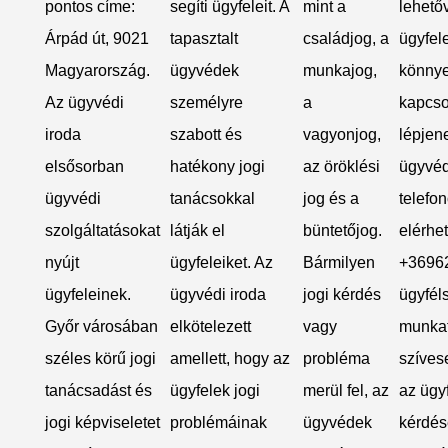
pontos címe:
segíti ügyfeleit. A
mint a
lehetőv
Árpád út, 9021
tapasztalt
családjog, a
ügyfel
Magyarország.
ügyvédek
munkajog,
könny
Az ügyvédi
személyre
a
kapcso
iroda
szabott és
vagyonjog,
lépjen
elsősorban
hatékony jogi
az öröklési
ügyvéd
ügyvédi
tanácsokkal
jog és a
telefo
szolgáltatásokat
látják el
büntetőjog.
elérhe
nyújt
ügyfeleiket. Az
Bármilyen
+3696
ügyfeleinek.
ügyvédi iroda
jogi kérdés
ügyféls
Győr városában
elkötelezett
vagy
munka
széles körű jogi
amellett, hogy az
probléma
szíves
tanácsadást és
ügyfelek jogi
merül fel, az
az ügy
jogi képviseletet
problémáinak
ügyvédek
kérdés