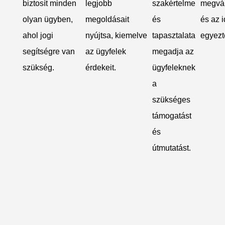
biztosít minden
legjobb
szakértelme
megvá
olyan ügyben,
megoldásait
és
és az 
ahol jogi
nyújtsa, kiemelve
tapasztalata
egyezt
segítségre van
az ügyfelek
megadja az
szükség.
érdekeit.
ügyfeleknek
a
szükséges
támogatást
és
útmutatást.