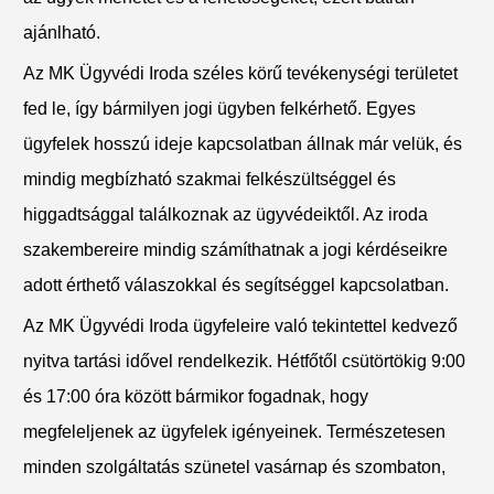
ajánlható.
Az MK Ügyvédi Iroda széles körű tevékenységi területet
fed le, így bármilyen jogi ügyben felkérhető. Egyes
ügyfelek hosszú ideje kapcsolatban állnak már velük, és
mindig megbízható szakmai felkészültséggel és
higgadtsággal találkoznak az ügyvédeiktől. Az iroda
szakembereire mindig számíthatnak a jogi kérdéseikre
adott érthető válaszokkal és segítséggel kapcsolatban.
Az MK Ügyvédi Iroda ügyfeleire való tekintettel kedvező
nyitva tartási idővel rendelkezik. Hétfőtől csütörtökig 9:00
és 17:00 óra között bármikor fogadnak, hogy
megfeleljenek az ügyfelek igényeinek. Természetesen
minden szolgáltatás szünetel vasárnap és szombaton,