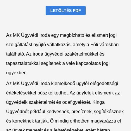
LETÖLTÉS PDF
Az MK Ügyvédi Iroda egy megbízható és elismert jogi
szolgáltatást nyújtó vállalkozás, amely a Fóti városban
található. Az iroda ügyvédei szakértelmükkel és
tapasztalatukkal segítenek a vele kapcsolatos jogi
ügyekben.
Az MK Ügyvédi Iroda kiemelkedő ügyfél elégedettségi
értékelésekkel büszkélkedhet. Az ügyfelek elismerik az
ügyvédeik szakértelmét és odafigyelését. Kinga
Ügyvédnőt például kedvesnek, precíznek, segítőkésznek
és korrektnek tartják. Ő mindig érthetően magyarázza el
az ügyek menetét és a lehetőségeket, ezért bátran