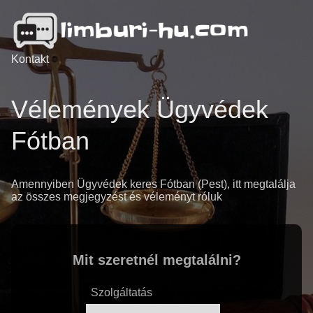
Kontakt
Vélemények Ügyvédek
Fótban
Amennyiben Ügyvédek keres Fótban (Pest), itt megtalálja
az összes megjegyzést és véleményt róluk
Mit szeretnél megtalálni?
Szolgáltatás