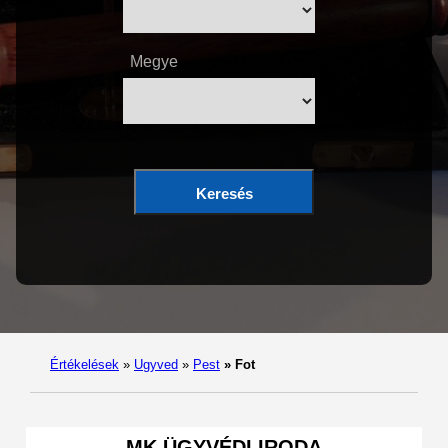
Megye
Keresés
Értékelések
»
Ugyved
»
Pest
»
Fot
MK ÜGYVÉDI IRODA