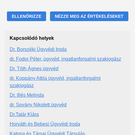
ELLENŐRIZZE
NÉZZE MEG AZ ÉRTÉKELÉSEKET
Kapcsolódó helyek
Dr. Borszéki Ügyvédi Iroda
dr. Fodor Péter, ügyvéd, ingatlanforgalmi szakjogász
Dr. Tóth Ágnes ügyvéd
dr. Koppány Attila ügyvéd, ingatlanforgalmi
szakjogász
Dr. Illés Melinda
dr. Sovány Nikolett ügyvéd
Dr.Tatár Klára
Horváth és Bebesi Ügyvédi Iroda
Katona és Társai Ügyvédi Társulás