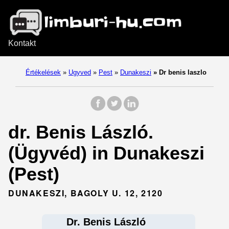
Kontakt
Értékelések
»
Ugyved
»
Pest
»
Dunakeszi
»
Dr benis laszlo
dr. Benis László.
(Ügyvéd) in Dunakeszi
(Pest)
DUNAKESZI, BAGOLY U. 12, 2120
Dr. Benis László