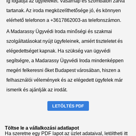
ig fogadja az ügyfeleket. Vasárnap és szombaton zárva
tartanak. Az iroda megközelíthetősége jó, és könnyen
elérhető telefonon a +3617862003-as telefonszámon.
A Madarassy Ügyvédi Iroda minőségi és szakmai
szolgáltatásokat nyújt ügyfeleinek, amiért tiszteletet és
elégedettséget kapnak. Ha szükség van ügyvédi
segítségre, a Madarassy Ügyvédi Iroda mindenképpen
megéri felkeresni őket Budapest városában, hiszen a
felhasználói vélemények és az elégedett ügyfelek már
ismerik és ajánlják az irodát.
LETÖLTÉS PDF
Töltse le a vállalkozási adatlapot
Ha szeretne egy PDF lapot az üzlet adataival, letöltheti itt