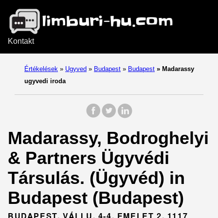
Kontakt
Értékelések
»
Ugyved
»
Budapest
»
Budapest
»
Madarassy
ugyvedi iroda
Madarassy, Bodroghelyi
& Partners Ügyvédi
Társulás. (Ügyvéd) in
Budapest (Budapest)
BUDAPEST, VÁLI U. 4-4. EMELET 2, 1117